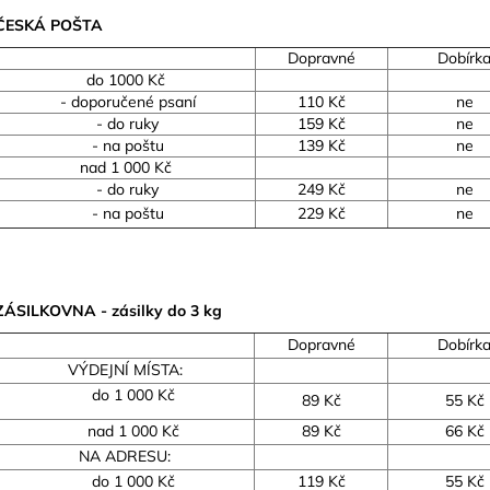
ČESKÁ POŠTA
Dopravné
Dobírk
do 1000 Kč
- doporučené psaní
110 Kč
ne
- do ruky
159 Kč
ne
- na poštu
139 Kč
ne
nad 1 000 Kč
- do ruky
249 Kč
ne
- na poštu
229 Kč
ne
ZÁSILKOVNA - zásilky do 3 kg
Dopravné
Dobírk
VÝDEJNÍ MÍSTA:
do 1 000 Kč
89 Kč
55 Kč
nad 1 000 Kč
89 Kč
66 Kč
NA ADRESU:
do 1 000 Kč
119 Kč
55 Kč