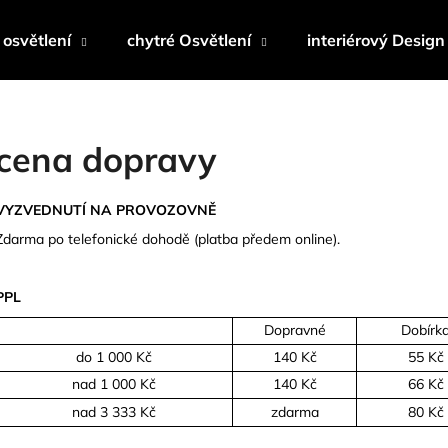
osvětlení
chytré Osvětlení
interiérový Design
Co potřebujete najít?
cena dopravy
HLEDAT
VYZVEDNUTÍ NA PROVOZOVNĚ
Zdarma po telefonické dohodě (platba předem online).
Doporučujeme
PPL
Dopravné
Dobírk
do 1 000 Kč
140 Kč
55 Kč
nad 1 000 Kč
140 Kč
66 Kč
nad 3 333 Kč
zdarma
80 Kč