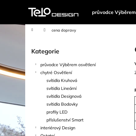
K
Přejít
na
o
průvodce Výběrem 
obsah
Zpět
Zpět
š
do
do
í
Domů
cena dopravy
k
obchodu
obchodu
P
o
Kategorie
Přeskočit
s
kategorie
t
průvodce Výběrem osvětlení
r
chytré Osvětlení
a
svítidla Kruhová
n
svítidla Lineární
n
svítidla Designová
í
svítidla Bodovky
p
profily LED
a
příslušenství Smart
n
interiérový Design
e
Ostatní