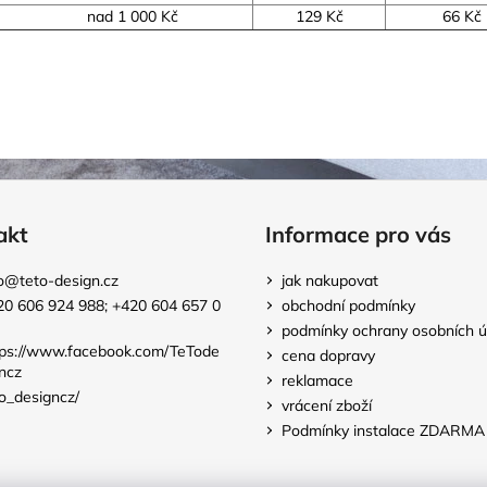
nad 1 000 Kč
129 Kč
66 Kč
akt
Informace pro vás
o
@
teto-design.cz
jak nakupovat
20 606 924 988; +420 604 657 0
obchodní podmínky
podmínky ochrany osobních ú
tps://www.facebook.com/TeTode
cena dopravy
ncz
reklamace
o_designcz/
vrácení zboží
Podmínky instalace ZDARMA