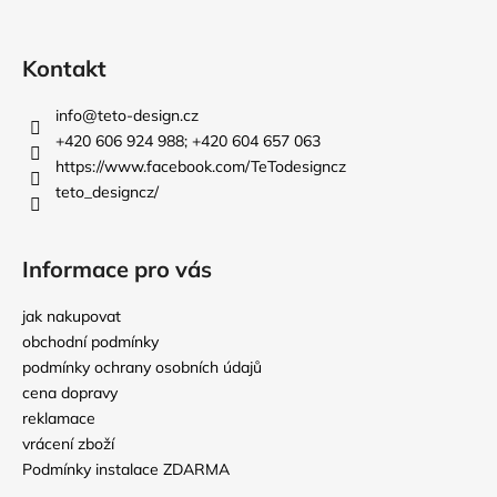
t
í
í
p
r
Kontakt
v
k
info
@
teto-design.cz
y
+420 606 924 988; +420 604 657 063
v
https://www.facebook.com/TeTodesigncz
ý
teto_designcz/
p
i
s
Informace pro vás
u
jak nakupovat
obchodní podmínky
podmínky ochrany osobních údajů
cena dopravy
reklamace
vrácení zboží
Podmínky instalace ZDARMA