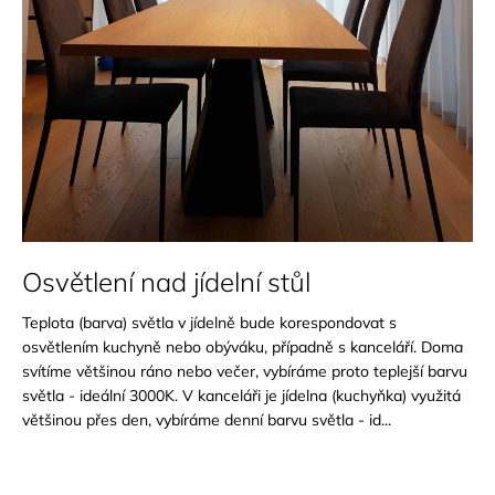
a
j
í
t
?
HLEDAT
Osvětlení nad jídelní stůl
Teplota (barva) světla v jídelně bude korespondovat s
osvětlením kuchyně nebo obýváku, případně s kanceláří. Doma
D
svítíme většinou ráno nebo večer, vybíráme proto teplejší barvu
o
světla - ideální 3000K. V kanceláři je jídelna (kuchyňka) využitá
p
většinou přes den, vybíráme denní barvu světla - id...
o
r
u