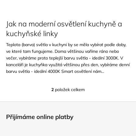
č
u
j
e
Jak na moderní osvětlení kuchyně a
m
kuchyňské linky
e
Teplota (barva) světla v kuchyni by se měla vybírat podle doby,
ve které tam fungujeme. Doma většinou vaříme ráno nebo
večer, vybíráme proto teplejší barvu světla - ideální 3000K. V
kanceláři je kuchyňka využitá většinou přes den, vybíráme denní
barvu světla - ideální 4000K Smart osvětlení nám...
2
položek celkem
O
v
Z
l
á
á
Přijímáme online platby
d
p
a
a
c