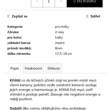
č
DO KOŠÍKU
cena:
u
j
Zeptat se
Sdílet
e
m
Kategorie
:
pro Holky
e
Záruka
:
2 roky
pro koho
:
holky
základní barva
:
modrá
průměr korálků
:
8mm
délka náramku
:
17,5-18 cm
Popis
Hodnocení
Diskuze
Křišťál
co do léčivých účinků stojí na prvním místě mezi
všemi kameny, položen vedle ostatních kamenů zesiluje
jejich energie a harmonizuje je. Křišťál čistí mysl, ostří
vnímání a posiluje paměť. Zbavuje nás negativní energie a
nabíjí pozitivní.
Sodalit
díky svému zklidňujícímu vlivu prohlubuje