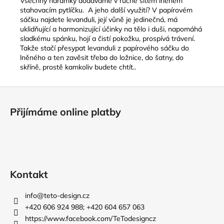
Všechny náramky dodáváme v ručně šitém lněném
stahovacím pytlíčku. A jeho další využití? V papírovém
sáčku najdete levanduli, její vůně je jedinečná, má
uklidňující a harmonizující účinky na tělo i duši, napomáhá
sladkému spánku, hojí a čistí pokožku, prospívá trávení.
Takže stačí přesypat levanduli z papírového sáčku do
lněného a ten zavěsit třeba do ložnice, do šatny, do
skříně, prostě kamkoliv budete chtít..
Z
á
Přijímáme online platby
p
a
t
í
Kontakt
info
@
teto-design.cz
+420 606 924 988; +420 604 657 063
https://www.facebook.com/TeTodesigncz