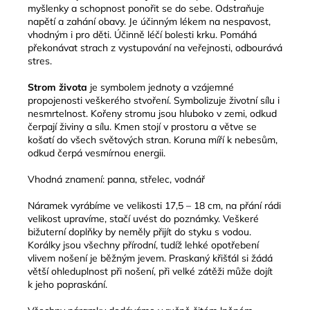
myšlenky a schopnost ponořit se do sebe. Odstraňuje
napětí a zahání obavy. Je účinným lékem na nespavost,
vhodným i pro děti. Účinně léčí bolesti krku. Pomáhá
překonávat strach z vystupování na veřejnosti, odbourává
stres.
Strom života
je symbolem jednoty a vzájemné
propojenosti veškerého stvoření. Symbolizuje životní sílu i
nesmrtelnost. Kořeny stromu jsou hluboko v zemi, odkud
čerpají živiny a sílu. Kmen stojí v prostoru a větve se
košatí do všech světových stran. Koruna míří k nebesům,
odkud čerpá vesmírnou energii.
Vhodná znamení: panna, střelec, vodnář
Náramek vyrábíme ve velikosti 17,5 – 18 cm, na přání rádi
velikost upravíme, stačí uvést do poznámky. Veškeré
bižuterní doplňky by neměly přijít do styku s vodou.
Korálky jsou všechny přírodní, tudíž lehké opotřebení
vlivem nošení je běžným jevem. Praskaný křišťál si žádá
větší ohleduplnost při nošení, při velké zátěži může dojít
k jeho popraskání.