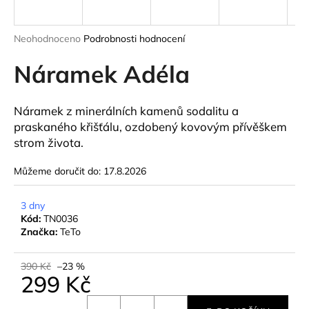
a
j
Průměrné
Neohodnoceno
Podrobnosti hodnocení
í
hodnocení
produktu
Náramek Adéla
t
je
?
0,0
z
Náramek z minerálních kamenů sodalitu a
5
praskaného křišťálu, ozdobený kovovým přívěškem
hvězdiček.
strom života.
HLEDAT
Můžeme doručit do:
17.8.2026
3 dny
D
Kód:
TN0036
Značka:
TeTo
o
p
o
390 Kč
–23 %
299 Kč
r
u
Měrná