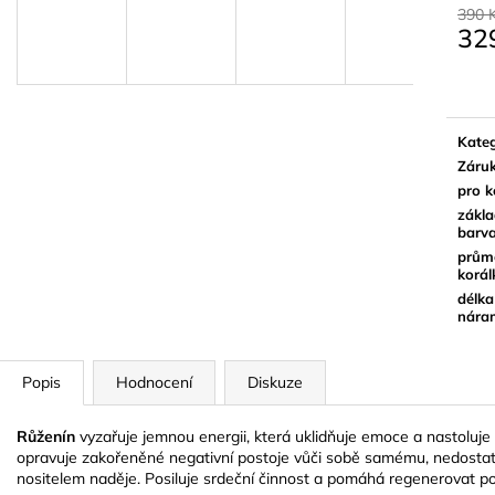
390 
32
Měrn
cena:
Kateg
Záru
pro 
zákla
barv
prům
korál
délka
nára
Popis
Hodnocení
Diskuze
Růženín
vyzařuje jemnou energii, která uklidňuje emoce a nastoluje
opravuje zakořeněné negativní postoje vůči sobě samému, nedost
nositelem naděje. Posiluje srdeční činnost a pomáhá regenerovat p