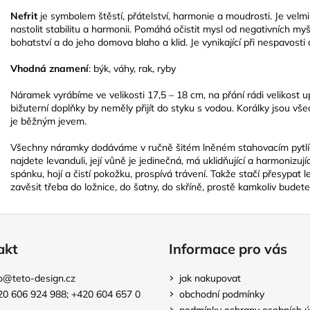
Nefrit
je symbolem štěstí, přátelství, harmonie a moudrosti. Je vel
nastolit stabilitu a harmonii. Pomáhá očistit mysl od negativních myš
bohatství a do jeho domova blaho a klid. Je vynikající při nespavosti
Vhodná znamení
: býk, váhy, rak, ryby
Náramek vyrábíme ve velikosti 17,5 – 18 cm, na přání rádi velikost 
bižuterní doplňky by neměly přijít do styku s vodou. Korálky jsou vše
je běžným jevem.
Všechny náramky dodáváme v ručně šitém lněném stahovacím pytlíčk
najdete levanduli, její vůně je jedinečná, má uklidňující a harmonizu
spánku, hojí a čistí pokožku, prospívá trávení. Takže stačí přesypat
zavěsit třeba do ložnice, do šatny, do skříně, prostě kamkoliv budete 
akt
Informace pro vás
o
@
teto-design.cz
jak nakupovat
20 606 924 988; +420 604 657 0
obchodní podmínky
podmínky ochrany osobních ú