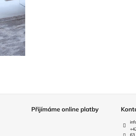
Z
á
Přijímáme online platby
Kont
p
a
inf
t
+4
63