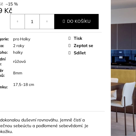
Kč
–15 %
9 Kč
á
DO KOŠÍKU
Tisk
orie
:
pro Holky
Zeptat se
ka
:
2 roky
koho
:
holky
Sdílet
dní
růžová
a
:
ěr
8mm
ků
:
17,5-18 cm
mku
:
 dokonalou duševní rovnováhu. Jemně čistí a
atečnou sebeúctu a podlomené sebevědomí. Je
okožku.