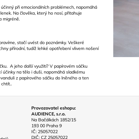
mi účinný při emocionálních problémech, napomáhá
lenek. Na člověka, který ho nosí, přitahuje
 a migréně.
upravíme, stačí uvést do poznámky. Veškeré
chny přírodní, tudíž lehké opotřebení vlivem nošení
u. A jeho další využití? V papírovém sáčku
jící účinky na tělo i duši, napomáhá sladkému
 levanduli z papírového sáčku do lněného a ten
chtít..
Provozovatel eshopu:
AUDIENCE, s.r.o.
Na Bačálkách 1852/15
193 00 Praha 9
IČ: 25057022
DIČ: CZ 25057022
dajů