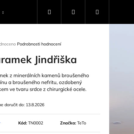
Hledat
Přihlášení
Nákupní
Ostatní
světelný Rádce
o nás
konta
košík
rné
dnoceno
Podrobnosti hodnocení
ení
tu
ramek Jindřiška
ek z minerálních kamenů broušeného
ínu a broušeného nefritu, ozdobený
ček.
kem ve tvaru srdce z chirurgické ocele.
 doručit do:
13.8.2026
y
Kód:
TN0002
Značka:
TeTo