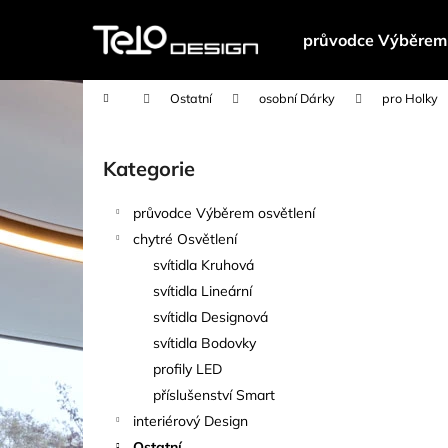
K
Přejít
na
o
průvodce Výběrem 
obsah
Zpět
Zpět
š
do
do
í
Domů
Ostatní
osobní Dárky
pro Holky
k
obchodu
obchodu
P
o
Kategorie
Přeskočit
s
kategorie
t
průvodce Výběrem osvětlení
r
chytré Osvětlení
a
svítidla Kruhová
n
svítidla Lineární
n
svítidla Designová
í
svítidla Bodovky
p
profily LED
a
příslušenství Smart
n
interiérový Design
e
Ostatní