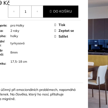
9 Kč
á
DO KOŠÍKU
Tisk
orie
:
pro Holky
Zeptat se
ka
:
2 roky
koho
:
holky
Sdílet
dní
tyrkysová
a
:
ěr
8mm
ků
:
17,5-18 cm
mku
:
mi účinný při emocionálních problémech, napomáhá
lenek. Na člověka, který ho nosí, přitahuje
 a migréně.