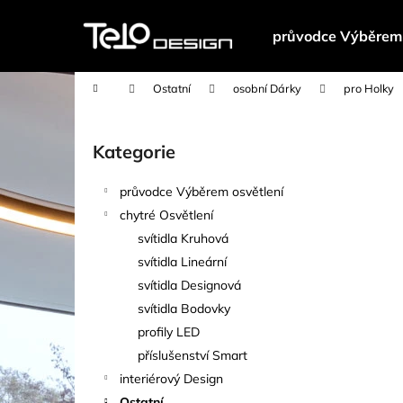
K
Přejít
na
o
průvodce Výběrem 
obsah
Zpět
Zpět
š
do
do
í
Domů
Ostatní
osobní Dárky
pro Holky
k
obchodu
obchodu
P
o
Kategorie
Přeskočit
s
kategorie
t
průvodce Výběrem osvětlení
r
chytré Osvětlení
a
svítidla Kruhová
n
svítidla Lineární
n
svítidla Designová
í
svítidla Bodovky
p
profily LED
a
příslušenství Smart
n
interiérový Design
e
Ostatní