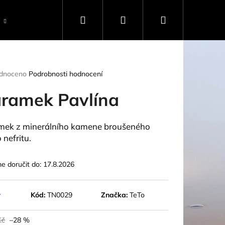
Hledat
Přihlášení
Nákupní
Ostatní
světelný Rádce
o nás
konta
košík
rné
dnoceno
Podrobnosti hodnocení
ení
tu
ramek Pavlína
ek z minerálního kamene broušeného
 nefritu.
ček.
 doručit do:
17.8.2026
y
Kód:
TN0029
Značka:
TeTo
Kč
–28 %