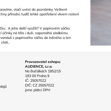
upravíme, stačí uvést do poznámky. Veškeré
chny přírodní, tudíž lehké opotřebení vlivem nošení
u. A jeho další využití? V papírovém sáčku
jící účinky na tělo i duši, napomáhá sladkému
 levanduli z papírového sáčku do lněného a ten
chtít..
Provozovatel eshopu:
AUDIENCE, s.r.o.
Na Bačálkách 1852/15
193 00 Praha 9
IČ: 25057022
DIČ: CZ 25057022
dajů
jsme plátci DPH