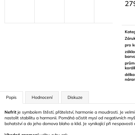
27
Měrn
cena:
Kateg
Záru
pro 
zákla
barv
prům
korál
délka
nára
Popis
Hodnocení
Diskuze
Nefrit
je symbolem štěstí, přátelství, harmonie a moudrosti. Je vel
nastolit stabilitu a harmonii. Pomáhá očistit mysl od negativních myš
bohatství a do jeho domova blaho a klid. Je vynikající při nespavosti
Vhodná znamení
: váhy, ryby, rak