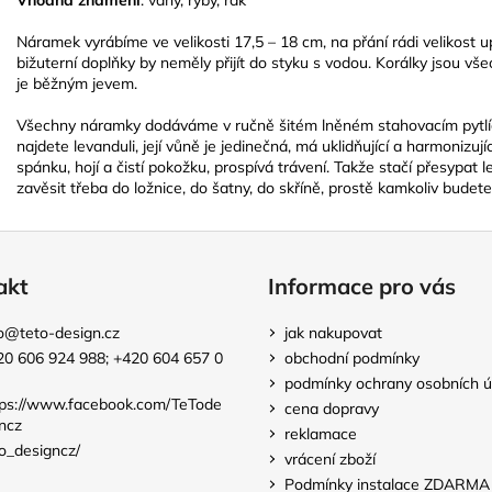
Náramek vyrábíme ve velikosti 17,5 – 18 cm, na přání rádi velikost 
bižuterní doplňky by neměly přijít do styku s vodou. Korálky jsou vše
je běžným jevem.
Všechny náramky dodáváme v ručně šitém lněném stahovacím pytlíčk
najdete levanduli, její vůně je jedinečná, má uklidňující a harmonizu
spánku, hojí a čistí pokožku, prospívá trávení. Takže stačí přesypat
zavěsit třeba do ložnice, do šatny, do skříně, prostě kamkoliv budete 
akt
Informace pro vás
o
@
teto-design.cz
jak nakupovat
20 606 924 988; +420 604 657 0
obchodní podmínky
podmínky ochrany osobních ú
tps://www.facebook.com/TeTode
cena dopravy
ncz
reklamace
o_designcz/
vrácení zboží
Podmínky instalace ZDARMA