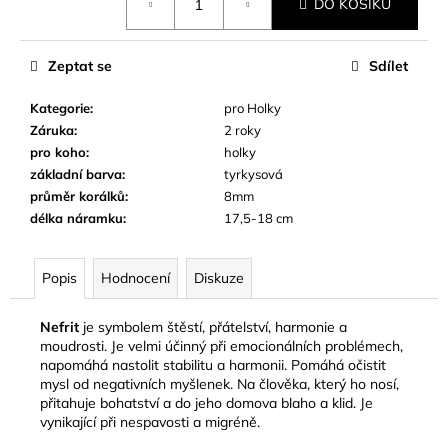
č
DO KOŠÍKU
cena:
u
j
Zeptat se
Sdílet
e
m
Kategorie
:
pro Holky
e
Záruka
:
2 roky
pro koho
:
holky
základní barva
:
tyrkysová
průměr korálků
:
8mm
délka náramku
:
17,5-18 cm
Popis
Hodnocení
Diskuze
Nefrit
je symbolem štěstí, přátelství, harmonie a
moudrosti. Je velmi účinný při emocionálních problémech,
napomáhá nastolit stabilitu a harmonii. Pomáhá očistit
mysl od negativních myšlenek. Na člověka, který ho nosí,
přitahuje bohatství a do jeho domova blaho a klid. Je
vynikající při nespavosti a migréně.