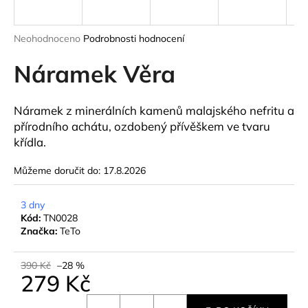
a
j
Průměrné
Neohodnoceno
Podrobnosti hodnocení
í
hodnocení
produktu
Náramek Věra
t
je
?
0,0
z
Náramek z minerálních kamenů malajského nefritu a
5
přírodního achátu, ozdobený přívěškem ve tvaru
hvězdiček.
křídla.
HLEDAT
Můžeme doručit do:
17.8.2026
3 dny
D
Kód:
TN0028
Značka:
TeTo
o
p
o
390 Kč
–28 %
279 Kč
r
u
Měrná