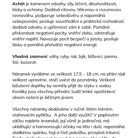
Achát
je kamenem odvahy, síly, léčení, dlouhověkosti,
lásky a ochrany. Dodává citovou, tělesnou a rozumovou
rovnováhu, podporuje sebedůvěru a napomáhá
sebepoznání, posiluje soustředění a praktická rozhodnutí,
dodává odvahu a upřímnost sám k sobě. Pomáhá
překonávat negativní pocity, vnitřní zlobu, odstraňuje
vnitřní napětí. Navozuje pocit bezpečí a jistoty, posiluje
lásku a pomáhá přetvářet negativní energii.
Vhodná znamení
: váhy, ryby, rak, býk, blíženci, panna,
štír, kozoroh
Náramek vyrábíme ve velikosti 17,5 – 18 cm, na přání rádi
velikost upravíme, stačí uvést do poznámky. Veškeré
bižuterní doplňky by neměly přijít do styku s vodou.
Korálky jsou všechny přírodní, tudíž lehké opotřebení
vlivem nošení je běžným jevem.
Všechny náramky dodáváme v ručně šitém lněném
stahovacím pytlíčku. A jeho další využití? V papírovém
sáčku najdete levanduli, její vůně je jedinečná, má
uklidňující a harmonizující účinky na tělo i duši, napomáhá
sladkému spánku, hojí a čistí pokožku, prospívá trávení.