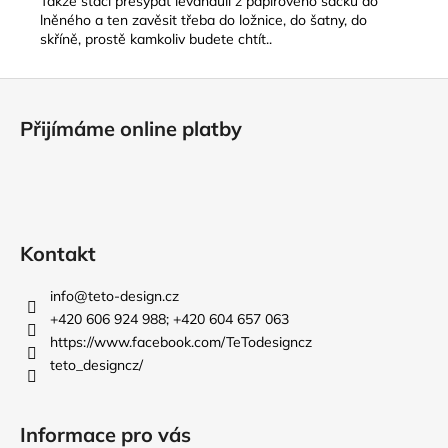
Takže stačí přesypat levanduli z papírového sáčku do
lněného a ten zavěsit třeba do ložnice, do šatny, do
skříně, prostě kamkoliv budete chtít..
Z
á
Přijímáme online platby
p
a
t
í
Kontakt
info
@
teto-design.cz
+420 606 924 988; +420 604 657 063
https://www.facebook.com/TeTodesigncz
teto_designcz/
Informace pro vás