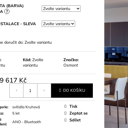
TA (BARVA)
LA
?
NSTALACE - SLEVA
 doručit do:
Zvolte variantu
e
Kód:
Zvolte
Značka:
ntu
variantu
Osmont
9 617 Kč
á
DO KOŠÍKU
Tisk
orie
:
svítidla Kruhová
Zeptat se
ka
:
5 let
é
Sdílet
ANO - Bluetooth
lení
: