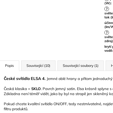
(W)
:
?
světe
tok (
účinn
(lm/
?
světe
zdroj
:
krytí 
vodě
:
Popis
Související (10)
Související soubory (1)
H
České svítidlo ELSA 4
.
Jemné oblé hrany a přitom jednoduchý 
Česká klasika =
SKLO
. Povrch jemný satin. Elsa krásně splyne s o
Základna není téměř vidět, jako by byl na stropě jen skleněný ko
Pokud chcete kvalitní svítidlo ON/OFF, tedy nestmívatelné, najd
filtru produktů.