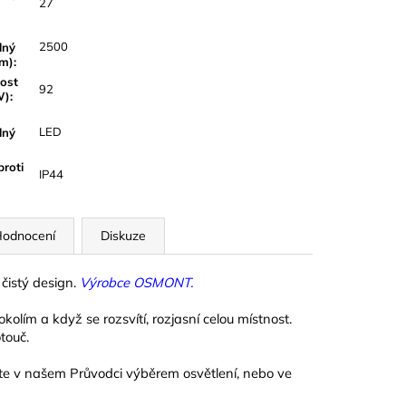
27
2500
lný
lm)
:
ost
92
W)
:
LED
lný
proti
IP44
odnocení
Diskuze
čistý design.
Výrobce OSMONT.
kolím a když se rozsvítí, rozjasní celou místnost.
touč.
ete v našem Průvodci výběrem osvětlení, nebo ve