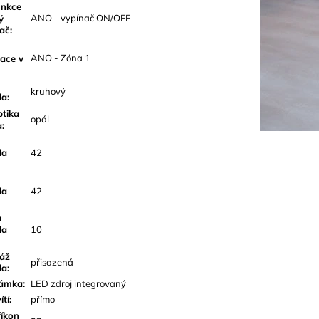
nkce
ANO - vypínač ON/OFF
ý
nač
:
ANO - Zóna 1
lace v
kruhový
la
:
tika
opál
a
:
la
42
la
42
a
la
10
áž
přisazená
la
:
ámka
:
LED zdroj integrovaný
ítí
:
přímo
íkon