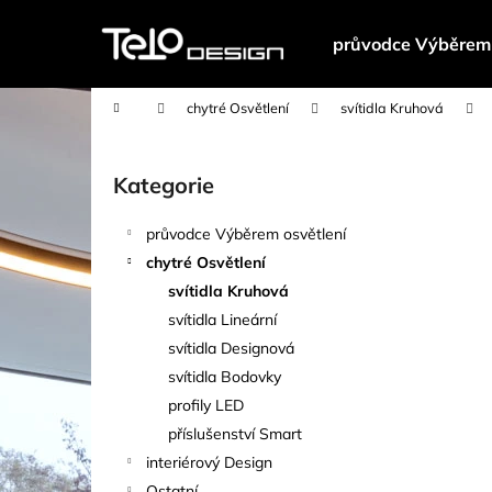
K
Přejít
na
o
průvodce Výběrem 
obsah
Zpět
Zpět
š
do
do
í
Domů
chytré Osvětlení
svítidla Kruhová
k
obchodu
obchodu
P
o
Kategorie
Přeskočit
s
kategorie
t
průvodce Výběrem osvětlení
r
chytré Osvětlení
a
svítidla Kruhová
n
svítidla Lineární
n
svítidla Designová
í
svítidla Bodovky
p
profily LED
a
příslušenství Smart
n
interiérový Design
e
Ostatní