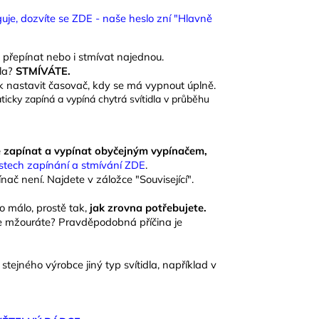
guje, dozvíte se ZDE - naše heslo zní "Hlavně
to přepínat nebo i stmívat najednou.
tla?
STMÍVÁTE.
k nastavit časovač, kdy se má vypnout úplně.
cky zapíná a vypíná chytrá svítidla v průběhu
e zapínat a vypínat obyčejným vypínačem,
stech zapínání a stmívání ZDE
.
nač není. Najdete v záložce "Související".
 málo, prostě tak,
jak zrovna potřebujete.
če mžouráte? P
ravděpodobná příčina je
tejného výrobce jiný typ svítidla, například v