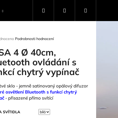
Hledat
Přihlášení
Nákupní
Ostatní
světelný Rádce
o nás
konta
košík
rné
dnoceno
Podrobnosti hodnocení
ení
tu
SA 4 Ø 40cm,
uetooth ovládání s
nkcí chytrý vypínač
ček.
stvé sklo - jemně satinovaný opálový difuzor
ré osvětlení Bluetooth s funkcí chytrý
ač
- přisazené přímo svítící
 SVÍTIDLA