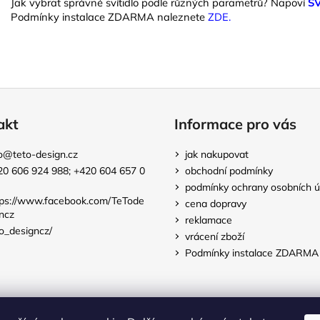
Jak vybrat správné svítidlo podle různých parametrů? Napoví
S
Podmínky instalace ZDARMA naleznete
ZDE.
akt
Informace pro vás
o
@
teto-design.cz
jak nakupovat
20 606 924 988; +420 604 657 0
obchodní podmínky
podmínky ochrany osobních ú
tps://www.facebook.com/TeTode
cena dopravy
ncz
reklamace
o_designcz/
vrácení zboží
Podmínky instalace ZDARMA
TeTo-Design