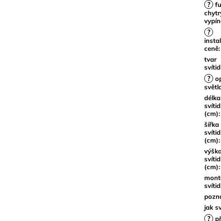
?
fu
chytr
vypí
?
insta
ceně
:
tvar
svítid
?
op
světl
délka
svítid
(cm)
:
šířka
svítid
(cm)
:
výšk
svítid
(cm)
:
mont
svítid
pozn
jak sv
?
př