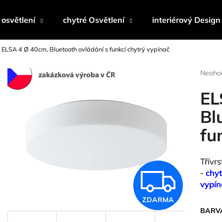
osvětlení
chytré Osvětlení
interiérový Design
ELSA 4 Ø 40cm, Bluetooth ovládání s funkcí chytrý vypínač
Co potřebujete najít?
Průmě
Neoho
hodnoc
produk
EL
HLEDAT
je
0,0
Bl
z
fu
5
Doporučujeme
hvězdi
Třívr
Z
-
chyt
vypín
ZDARMA
D
BARVA