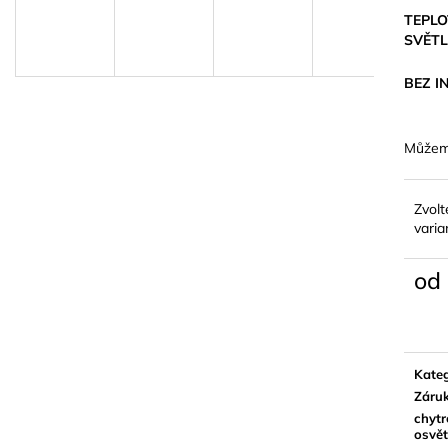
TEPLO
A
SVĚT
BEZ I
R
Můžeme
M
Zvolt
varia
A
od
Měrn
cena:
Kateg
Záru
chytr
osvět