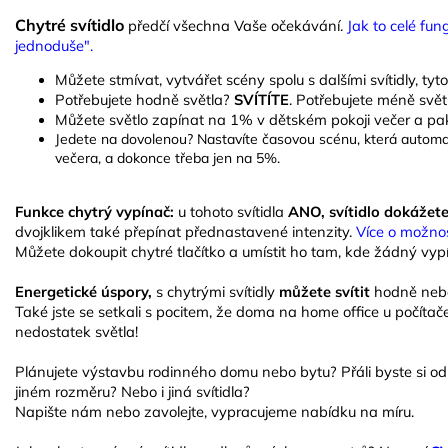
Chytré svítidlo
předčí všechna Vaše očekávání.
Jak to celé fun
jednoduše".
Můžete
stmívat, vytvářet scény spolu s dalšími svítidly, ty
Potřebujete hodně světla?
SVÍTÍTE
. Potřebujete méně svě
Můžete světlo zapínat na 1% v dětském pokoji večer a pa
Jedete na dovolenou? Nastavíte časovou scénu, která automati
večera, a dokonce třeba jen na 5%.
Funkce chytrý vypínač:
u tohoto svítidla
ANO, svítidlo dokážet
dvojklikem také přepínat přednastavené intenzity.
Více o možno
Můžete dokoupit chytré tlačítko a umístit ho tam, kde žádný vypí
Energetické úspory,
s chytrými svítidly
můžete svítit
hodně nebo
Také jste se setkali s pocitem, že doma na home office u počíta
nedostatek světla!
Plánujete výstavbu rodinného domu nebo bytu? Přáli byste si od s
jiném rozměru? Nebo i jiná svítidla?
Napište nám nebo zavolejte, vypracujeme nabídku na míru.