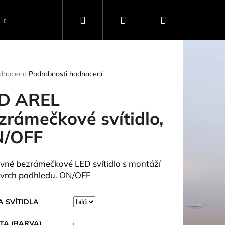
Hledat
Přihlášení
Nákupní
Ostatní
světelný Rádce
o nás
konta
košík
rné
dnoceno
Podrobnosti hodnocení
ení
tu
D AREL
zrámečkové svítidlo,
/OFF
ček.
vné bezrámečkové LED svítidlo s montáží
vrch podhledu. ON/OFF
 SVÍTIDLA
TA (BARVA)