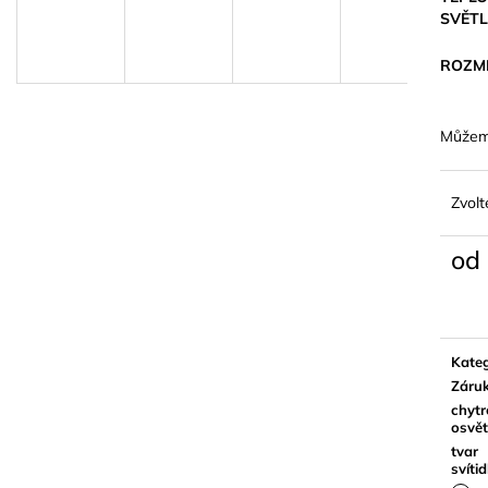
SVĚT
ROZM
Můžeme
Zvolt
od
Měrn
cena:
Kateg
Záru
chytr
osvět
tvar
svítid