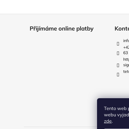
Z
á
Přijímáme online platby
Kont
p
a
inf
t
+4
63
í
ht
sig
tet
Tento web 
webu vyjadř
zde
.