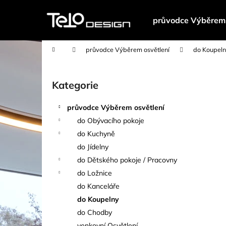
K
Přejít
na
o
průvodce Výběrem 
obsah
Zpět
Zpět
š
do
do
í
Domů
průvodce Výběrem osvětlení
do Koupel
k
obchodu
obchodu
P
o
Kategorie
Přeskočit
s
kategorie
t
průvodce Výběrem osvětlení
r
do Obývacího pokoje
a
do Kuchyně
n
do Jídelny
n
do Dětského pokoje / Pracovny
í
do Ložnice
p
do Kanceláře
a
do Koupelny
n
do Chodby
e
venkovní Osvětlení