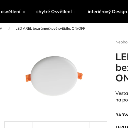
osvětlení
chytré Osvětlení
interiérový Design
ny
LED AREL bezrámečkové svítidlo, ON/OFF
Co potřebujete najít?
Průmě
Neoho
hodnoc
produk
LE
HLEDAT
je
0,0
be
z
ON
5
Doporučujeme
hvězdi
Vesta
na po
BARVA
TEPLO