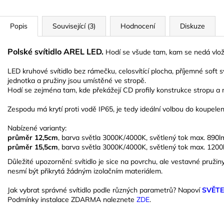
Popis
Související (3)
Hodnocení
Diskuze
Polské svítidlo AREL LED.
Hodí se všude tam, kam se nedá vložit
LED kruhové svítidlo bez rámečku, celosvítící plocha, příjemné soft
jednotka a pružiny jsou umístěné ve stropě.
Hodí se zejména tam, kde překážejí CD profily konstrukce stropu a n
Zespodu má krytí proti vodě IP65, je tedy ideální volbou do koupelen
Nabízené varianty:
průměr 12,5cm
, barva světla 3000K/4000K, světlený tok max. 89
průměr 15,5cm
, barva světla 3000K/4000K, světlený tok max. 12
Důležité upozornění: svítidlo je sice na povrchu, ale vestavné pružin
nesmí být přikrytá žádným izolačním materiálem.
Jak vybrat správné svítidlo podle různých parametrů? Napoví
SVĚT
Podmínky instalace ZDARMA naleznete
ZDE
.