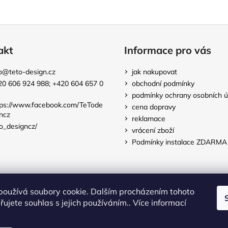
akt
Informace pro vás
o
@
teto-design.cz
jak nakupovat
20 606 924 988; +420 604 657 0
obchodní podmínky
podmínky ochrany osobních ú
tps://www.facebook.com/TeTode
cena dopravy
ncz
reklamace
o_designcz/
vrácení zboží
Podmínky instalace ZDARMA
TeTo-Design
používá soubory cookie. Dalším procházením tohoto
ujete souhlas s jejich používáním.. Více informací