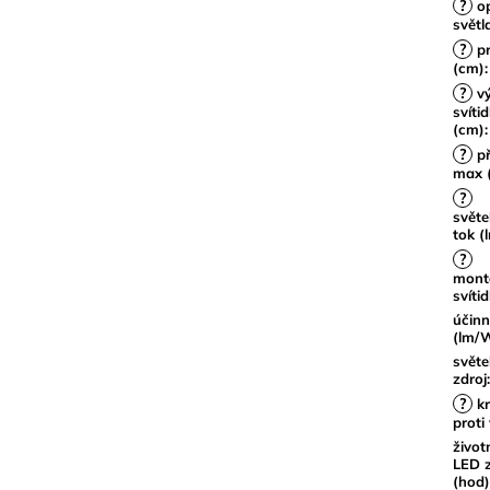
?
op
světl
?
p
(cm)
:
?
vý
svítid
(cm)
:
?
př
max 
?
světe
tok (
?
mont
svítid
účinn
(lm/
světe
zdroj
:
?
kr
proti
život
LED z
(hod)