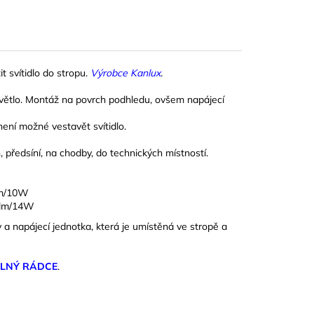
 svítidlo do stropu.
Výrobce Kanlux
.
 světlo. Montáž na povrch podhledu, ovšem napájecí
ení možné vestavět svítidlo.
, předsíní, na chodby, do technických místností.
0lm/10W
00lm/14W
y a napájecí jednotka, která je umístěná ve stropě a
ELNÝ RÁDCE
.