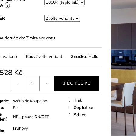
LA
?
ĚR
 doručit do:
Zvolte variantu
e variantu
Kód:
Zvolte variantu
Značka:
Halla
528 Kč
á
DO KOŠÍKU
Tisk
orie
:
světlo do Koupelny
Zeptat se
ka
:
5 let
é
Sdílet
NE - pouze ON/OFF
lení
:
kruhový
la
: