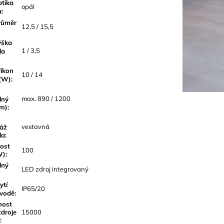
tika
opál
a
:
růměr
12,5 / 15,5
ška
1 / 3,5
la
íkon
10 / 14
(W)
:
max. 890 / 1200
lný
lm)
:
vestavná
áž
la
:
ost
100
W)
:
lný
LED zdroj integrovaný
ytí
IP65/20
 vodě
:
nost
droje
15000
: