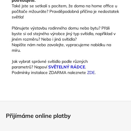
potřebujete.
Také jste se setkali s pocitem, že doma na home office u
počítače mžouráte? P
ravděpodobná příčina je nedostatek
světla!
Plánujete výstavbu rodinného domu nebo bytu? Přáli
byste si od stejného výrobce jiný typ svítidla, například v
jiném rozměru? Nebo i jiná svítidla?
Napište nám nebo zavolejte, vypracujeme nabídku na
míru.
Jak vybrat správné svítidlo podle různých
parametrů? Napoví
SVĚTELNÝ RÁDCE
.
Podmínky instalace ZDARMA naleznete
ZDE
.
Z
á
Přijímáme online platby
p
a