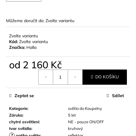
č
u
j
e
Můžeme doručit do:
Zvolte variantu
m
e
Zvolte variantu
Kód:
Zvolte variantu
Značka:
Halla
od
2 160 Kč
Měrná
DO KOŠÍKU
cena:
Zeptat se
Sdílet
Kategorie
:
světlo do Koupelny
Záruka
:
5 let
chytré osvětlení
:
NE - pouze ON/OFF
tvar svítidla
:
kruhový
?
optika světla
:
reflektor