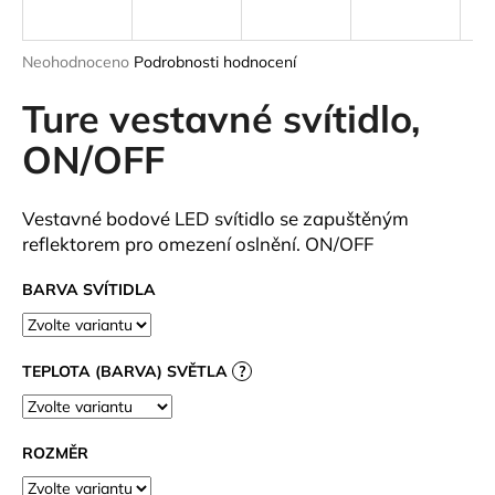
a
j
Průměrné
Neohodnoceno
Podrobnosti hodnocení
í
hodnocení
produktu
Ture vestavné svítidlo,
t
je
?
0,0
ON/OFF
z
5
hvězdiček.
Vestavné bodové LED svítidlo se zapuštěným
reflektorem pro omezení oslnění. ON/OFF
HLEDAT
BARVA SVÍTIDLA
D
TEPLOTA (BARVA) SVĚTLA
?
o
p
o
r
ROZMĚR
u