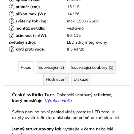
?
průměr (cm)
:
15 / 19
?
příkon max (W)
:
14 / 26
?
světelný tok (lm)
:
max. 1500 / 2600
?
montáž svítidla
:
vestavná
?
účinnost (lm/W)
:
90-115
světelný zdroj
:
LED zdroj integrovaný
?
krytí proti vodě
:
IP54/IP20
Popis
Související (1)
Související soubory (1)
Hodnocení
Diskuze
České svítidlo Ture.
Dokonalý vestavný
reflektor,
který neoslňuje
.
Výrobce Halla
.
Světlo není na první pohled vidět, protože LED zdroj je
ukrytý uvnitř reflektoru hluboko od přímého kontaktu očí.
Jemný strukturovaný lak
, vybírejte v černé nebo bílé