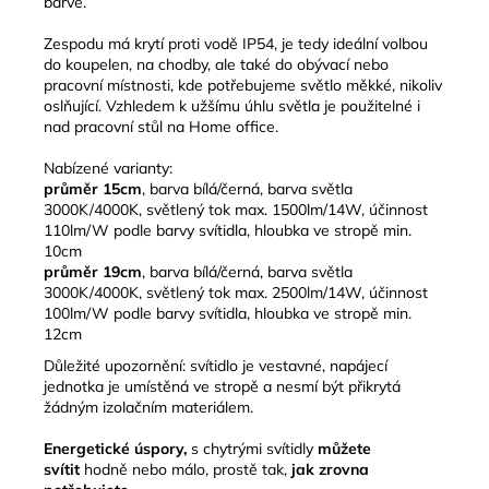
barvě.
Zespodu má krytí proti vodě IP54, je tedy ideální volbou
do koupelen, na chodby, ale také do obývací nebo
pracovní místnosti, kde potřebujeme světlo měkké, nikoliv
oslňující. Vzhledem k užšímu úhlu světla je použitelné i
nad pracovní stůl na Home office.
Nabízené varianty:
průměr 15cm
, barva bílá/černá, barva světla
3000K/4000K, světlený tok max. 1500lm/14W, účinnost
110lm/W podle barvy svítidla, hloubka ve stropě min.
10cm
průměr 19cm
, barva bílá/černá, barva světla
3000K/4000K, světlený tok max. 2500lm/14W, účinnost
100lm/W podle barvy svítidla, hloubka ve stropě min.
12cm
Důležité upozornění: svítidlo je vestavné, napájecí
jednotka je umístěná ve stropě a nesmí být přikrytá
žádným izolačním materiálem.
Energetické úspory,
s chytrými svítidly
můžete
svítit
hodně nebo málo, prostě tak,
jak zrovna