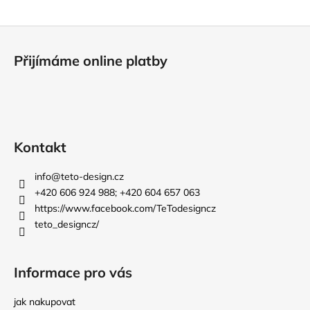
a
Z
j
á
í
Přijímáme online platby
p
t
a
?
t
í
Kontakt
HLEDAT
info
@
teto-design.cz
+420 606 924 988; +420 604 657 063
https://www.facebook.com/TeTodesigncz
D
teto_designcz/
o
p
o
Informace pro vás
r
u
jak nakupovat