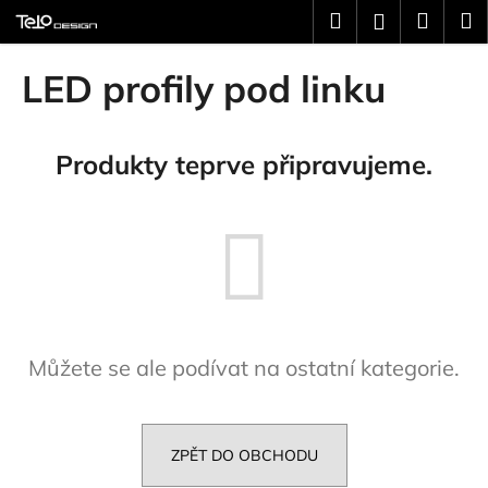
K
Přejít
Hledat
Náku
M
Přihlášení
na
o
obsah
Zpět
Zpět
košík
š
LED profily pod linku
í
C
k
o
Produkty teprve připravujeme.
p
o
t
ř
e
b
u
Můžete se ale podívat na ostatní kategorie.
j
e
t
e
ZPĚT DO OBCHODU
n