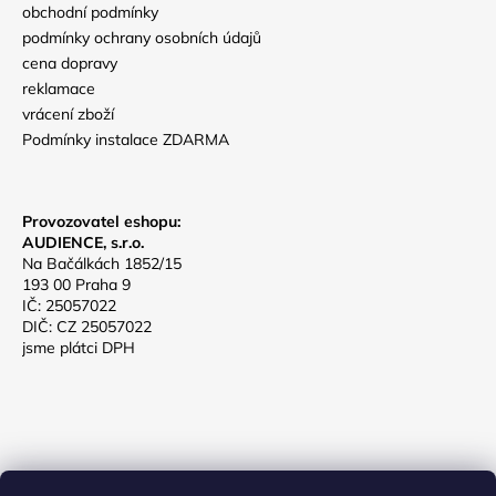
č
obchodní podmínky
u
podmínky ochrany osobních údajů
j
cena dopravy
e
reklamace
m
vrácení zboží
e
Podmínky instalace ZDARMA
Provozovatel eshopu:
AUDIENCE, s.r.o.
Na Bačálkách 1852/15
193 00 Praha 9
IČ: 25057022
DIČ: CZ 25057022
jsme plátci DPH