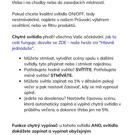
třeba i na chodby nebo do zasedacích místností.
Pokud chcete kvalitní svítidlo ON/OFF, tedy
nestmívatelné, najdete v našem Průvodci výběrem
osvětlení, nebo ve filtru produktů.
Chytré svítidlo
předčí všechna Vaše očekávání.
Jak to
celé funguje, dozvíte se ZDE - naše heslo zní "Hlavně
jednoduše"
.
Můžete
stmívat, vytvářet scény spolu s dalšími
svítidly, tyto přepínat nebo i stmívat najednou.
Potřebujete hodně světla?
SVÍTÍTE
. Potřebujete
méně světla?
STMÍVÁTE.
Můžete světlo zapínat na 1% v dětském pokoji
večer a pak nastavit časovač, kdy se má vypnout
úplně.
Jedete na dovolenou? Nastavíte časovou scénu,
která automaticky zapíná a vypíná chytrá svítidla v
průběhu večera, a dokonce třeba jen na 5%.
Funkce chytrý vypínač:
u tohoto svítidla
ANO, svítidlo
dokážete zapínat a vypínat obyčejným