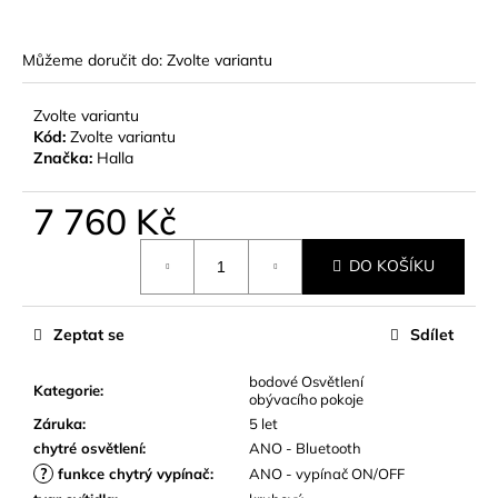
č
u
j
Můžeme doručit do:
Zvolte variantu
e
m
Zvolte variantu
e
Kód:
Zvolte variantu
Značka:
Halla
7 760 Kč
Měrná
DO KOŠÍKU
cena:
Zeptat se
Sdílet
bodové Osvětlení
Kategorie
:
obývacího pokoje
Záruka
:
5 let
chytré osvětlení
:
ANO - Bluetooth
?
funkce chytrý vypínač
:
ANO - vypínač ON/OFF