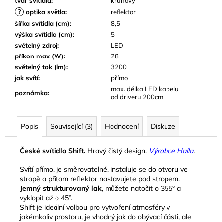
tvar svítidla
:
kruhový
?
optika světla
:
reflektor
šířka svítidla (cm)
:
8,5
výška svítidla (cm)
:
5
světelný zdroj
:
LED
příkon max (W)
:
28
světelný tok (lm)
:
3200
jak svítí
:
přímo
max. délka LED kabelu
poznámka
:
od driveru 200cm
Popis
Související (3)
Hodnocení
Diskuze
České svítidlo Shift.
Hravý čistý design.
Výrobce Halla
.
Svítí přímo, je směrovatelné, instaluje se do otvoru ve
stropě a přitom reflektor nastavujete pod stropem.
Jemný strukturovaný lak
, můžete natočit o 355° a
vyklopit až o 45°.
Shift je ideální volbou pro vytvoření atmosféry v
jakémkoliv prostoru, je vhodný jak do obývací části, ale