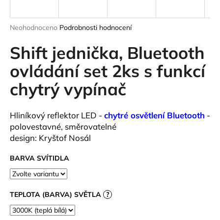
R
a
j
M
Průměrné
Neohodnoceno
Podrobnosti hodnocení
í
hodnocení
A
produktu
Shift jednička, Bluetooth
t
je
?
0,0
ovládání set 2ks s funkcí
z
chytrý vypínač
5
hvězdiček.
HLEDAT
Hliníkový reflektor LED -
chytré osvětlení Bluetooth
-
polovestavné, směrovatelné
design: Kryštof Nosál
D
BARVA SVÍTIDLA
o
p
o
TEPLOTA (BARVA) SVĚTLA
?
r
u