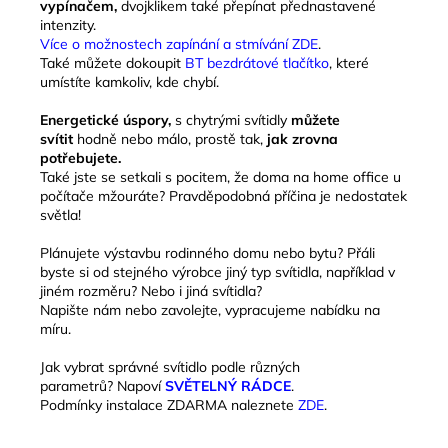
vypínačem,
dvojklikem také přepínat přednastavené
intenzity.
Více o možnostech zapínání a stmívání ZDE
.
Také můžete dokoupit
BT bezdrátové tlačítko
, které
umístíte kamkoliv, kde chybí.
Energetické úspory,
s chytrými svítidly
můžete
svítit
hodně nebo málo, prostě tak,
jak zrovna
potřebujete.
Také jste se setkali s pocitem, že doma na home office u
počítače mžouráte? P
ravděpodobná příčina je nedostatek
světla!
Plánujete výstavbu rodinného domu nebo bytu? Přáli
byste si od stejného výrobce jiný typ svítidla, například v
jiném rozměru? Nebo i jiná svítidla?
Napište nám nebo zavolejte, vypracujeme nabídku na
míru.
Jak vybrat správné svítidlo podle různých
parametrů? Napoví
SVĚTELNÝ RÁDCE
.
Podmínky instalace ZDARMA naleznete
ZDE
.