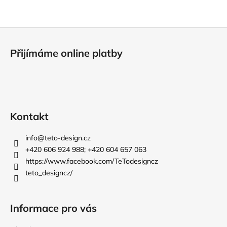
Z
á
Přijímáme online platby
p
a
t
í
Kontakt
info
@
teto-design.cz
+420 606 924 988; +420 604 657 063
https://www.facebook.com/TeTodesigncz
teto_designcz/
Informace pro vás