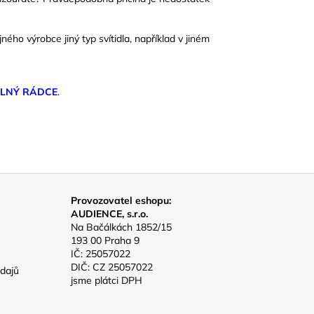
ého výrobce jiný typ svítidla, například v jiném
ELNÝ RÁDCE
.
Provozovatel eshopu:
AUDIENCE, s.r.o.
Na Bačálkách 1852/15
193 00 Praha 9
IČ: 25057022
DIČ: CZ 25057022
dajů
jsme plátci DPH