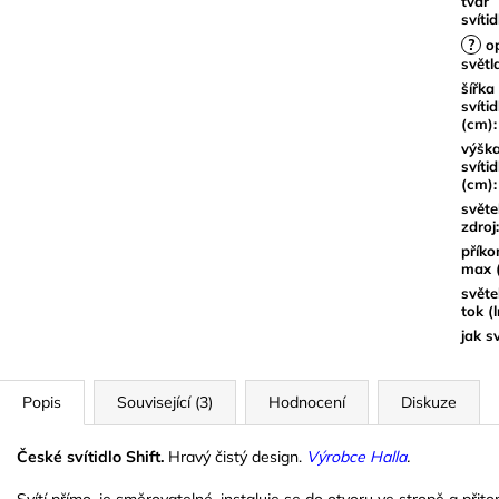
tvar
svítid
?
op
světl
šířka
svítid
(cm)
:
výšk
svítid
(cm)
:
světe
zdroj
:
příko
max 
světe
tok (
jak sv
Popis
Související (3)
Hodnocení
Diskuze
České svítidlo Shift.
Hravý čistý design.
Výrobce Halla
.
Svítí přímo, je směrovatelné, instaluje se do otvoru ve stropě a při