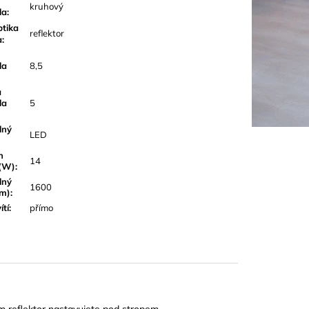
kruhový
la
:
tika
reflektor
a
:
la
8,5
a
la
5
lný
LED
n
14
(W)
:
lný
1600
lm)
:
ítí
:
přímo
tom reflektor nastavujete pod stropem.