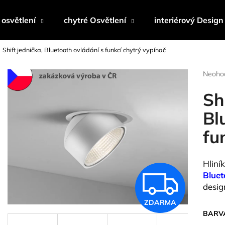
osvětlení
chytré Osvětlení
interiérový Design
Shift jednička, Bluetooth ovládání s funkcí chytrý vypínač
Co potřebujete najít?
Průmě
Neoho
hodnoc
produk
Sh
HLEDAT
je
0,0
Bl
z
fu
5
Doporučujeme
hvězdi
Hliní
Z
Bluet
desig
ZDARMA
D
BARVA