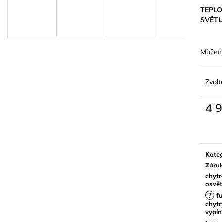
TEPLO
A
SVĚT
R
Můžeme
Zvolt
M
4 
Měrn
A
cena:
Kateg
Záru
chytr
osvět
?
fu
chytr
vypí