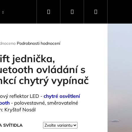
Hledat
Přihlášení
Nákupní
Ostatní
světelný Rádce
o nás
konta
košík
rné
dnoceno
Podrobnosti hodnocení
ení
tu
ift jednička,
uetooth ovládání s
nkcí chytrý vypínač
ček.
kový reflektor LED -
chytré osvětlení
ooth
- polovestavné, směrovatelné
n: Kryštof Nosál
 SVÍTIDLA