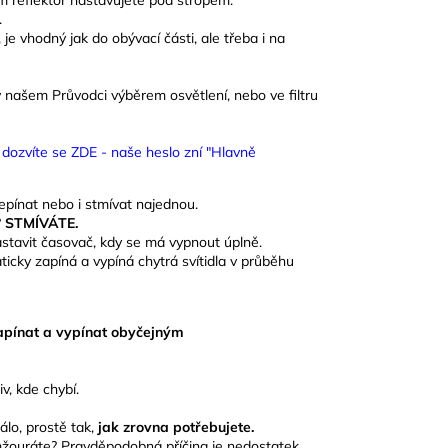
.
 je vhodný jak do obývací části, ale třeba i na
v našem Průvodci výběrem osvětlení, nebo ve filtru
, dozvíte se ZDE - naše heslo zní "Hlavně
přepínat nebo i stmívat najednou.
?
STMÍVÁTE.
stavit časovač, kdy se má vypnout úplně.
cky zapíná a vypíná chytrá svítidla v průběhu
apínat a vypínat obyčejným
iv, kde chybí.
lo, prostě tak,
jak zrovna potřebujete.
mžouráte? P
ravděpodobná příčina je nedostatek