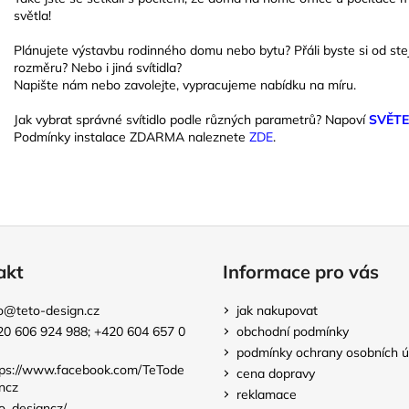
světla!
Plánujete výstavbu rodinného domu nebo bytu? Přáli byste si od stejn
rozměru? Nebo i jiná svítidla?
Napište nám nebo zavolejte, vypracujeme nabídku na míru.
Jak vybrat správné svítidlo podle různých parametrů? Napoví
SVĚT
Podmínky instalace ZDARMA naleznete
ZDE
.
akt
Informace pro vás
o
@
teto-design.cz
jak nakupovat
20 606 924 988; +420 604 657 0
obchodní podmínky
podmínky ochrany osobních ú
tps://www.facebook.com/TeTode
cena dopravy
ncz
reklamace
o_designcz/