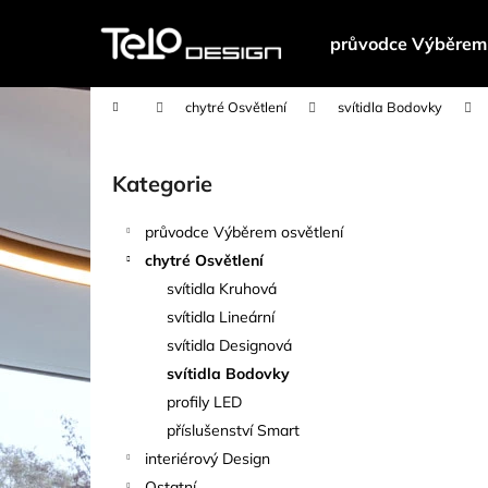
K
Přejít
na
o
průvodce Výběrem 
obsah
Zpět
Zpět
š
do
do
í
Domů
chytré Osvětlení
svítidla Bodovky
k
obchodu
obchodu
P
o
Kategorie
Přeskočit
s
kategorie
t
průvodce Výběrem osvětlení
r
chytré Osvětlení
a
svítidla Kruhová
n
svítidla Lineární
n
svítidla Designová
í
svítidla Bodovky
p
profily LED
a
příslušenství Smart
n
interiérový Design
e
Ostatní