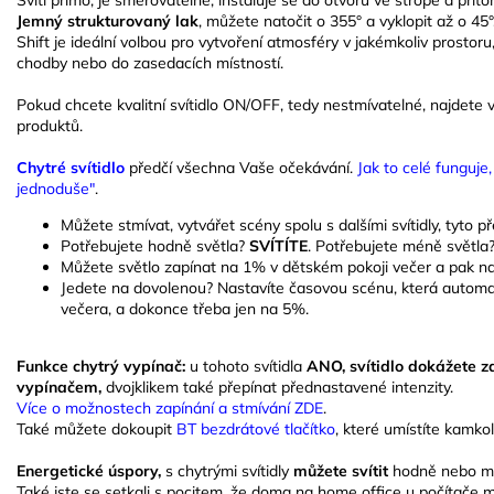
Jemný strukturovaný lak
, můžete natočit o 355° a vyklopit až o 45°
Shift je ideální volbou pro vytvoření atmosféry v jakémkoliv prostoru,
chodby nebo do zasedacích místností.
Pokud chcete kvalitní svítidlo ON/OFF, tedy nestmívatelné, najdete 
produktů.
Chytré svítidlo
předčí všechna Vaše očekávání.
Jak to celé funguje
jednoduše"
.
Můžete
stmívat, vytvářet scény spolu s dalšími svítidly, tyto 
Potřebujete hodně světla?
SVÍTÍTE
. Potřebujete méně světla
Můžete světlo zapínat na 1% v dětském pokoji večer a pak na
Jedete na dovolenou? Nastavíte časovou scénu, která automati
večera, a dokonce třeba jen na 5%.
Funkce chytrý vypínač:
u tohoto svítidla
ANO, svítidlo dokážete z
vypínačem,
dvojklikem také přepínat přednastavené intenzity.
Více o možnostech zapínání a stmívání ZDE
.
Také můžete dokoupit
BT bezdrátové tlačítko
, které umístíte kamkol
Energetické úspory,
s chytrými svítidly
můžete svítit
hodně nebo má
Také jste se setkali s pocitem, že doma na home office u počítače 