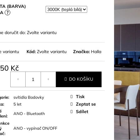
TA (BARVA)
LA
?
 doručit do:
Zvolte variantu
e variantu
Kód:
Zvolte variantu
Značka:
Halla
950 Kč
á
DO KOŠÍKU
Tisk
orie
:
svítidla Bodovky
Zeptat se
ka
:
5 let
é
Sdílet
ANO - Bluetooth
lení
:
nkce
ANO - vypínač ON/OFF
ý
nač
: