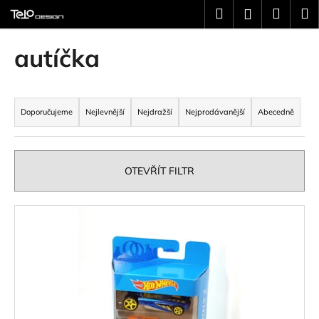
K
Přejít
Hledat
Náku
M
Přihlášení
na
o
obsah
Zpět
Zpět
košík
š
autíčka
í
C
k
Ř
o
a
p
Doporučujeme
Nejlevnější
Nejdražší
Nejprodávanější
Abecedně
z
o
e
t
n
ř
OTEVŘÍT FILTR
í
e
p
b
V
r
u
ý
o
j
p
d
e
i
u
t
s
k
e
p
t
n